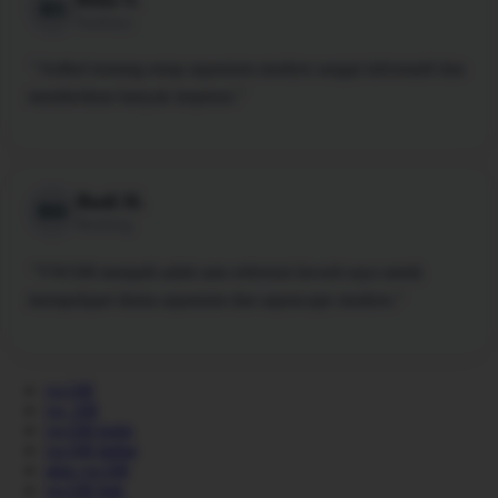
RS
Surabaya
"Artikel tentang setup aquarium modern sangat informatif dan
memberikan banyak inspirasi."
Budi H.
BH
Bandung
"VW108 menjadi salah satu referensi favorit saya untuk
mempelajari dunia aquarium dan aquascape modern."
vw108
vw 108
vw108 login
vw108 daftar
situs vw108
vw108 link